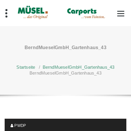
Zum
Inhalt
springen
BerndMueselGmbH_Gartenhaus_43
Startseite
/
BerndMueselGmbH_Gartenhaus_43
BerndMueselGmbH_Gartenhaus_43
PWDP