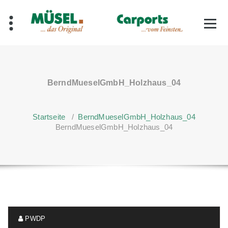
Zum
Inhalt
springen
BerndMueselGmbH_Holzhaus_04
Startseite
/
BerndMueselGmbH_Holzhaus_04
BerndMueselGmbH_Holzhaus_04
PWDP