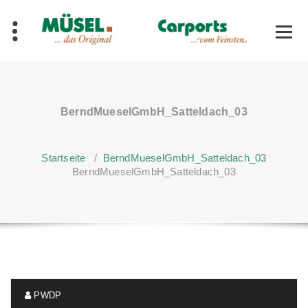
Zum
Inhalt
springen
BerndMueselGmbH_Satteldach_03
Startseite
/
BerndMueselGmbH_Satteldach_03
BerndMueselGmbH_Satteldach_03
PWDP