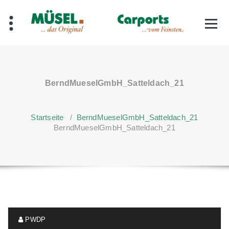
Zum
Inhalt
springen
BerndMueselGmbH_Satteldach_21
Startseite
/
BerndMueselGmbH_Satteldach_21
BerndMueselGmbH_Satteldach_21
PWDP