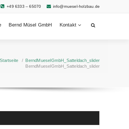
+49 6333 – 65070
info@muesel-holzbau.de
e
Bernd Müsel GmbH
Kontakt
Startseite
/
BerndMueselGmbH_Satteldach_slider
BerndMueselGmbH_Satteldach_slider