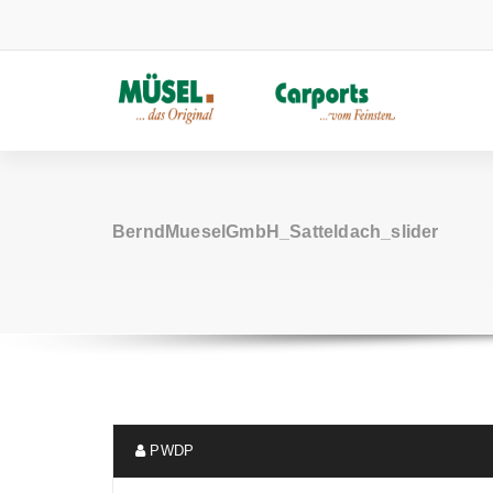
Zum
Inhalt
springen
BerndMueselGmbH_Satteldach_slider
PWDP