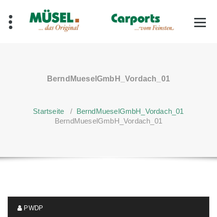
Zum
Inhalt
springen
BerndMueselGmbH_Vordach_01
Startseite
/
BerndMueselGmbH_Vordach_01
BerndMueselGmbH_Vordach_01
PWDP