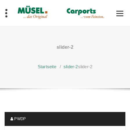
Zum
Inhalt
springen
slider-2
Startseite
/
slider-2
slider-2
PWDP